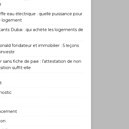
r
fe eau électrique : quelle puissance pour
e logement
tants Dubai : qui achète les logements de
nald fondateur et immobilier : 5 leçons
investir
 sans fiche de paie : l’attestation de non
ition suffit-elle
t
nostic
ncement
ion