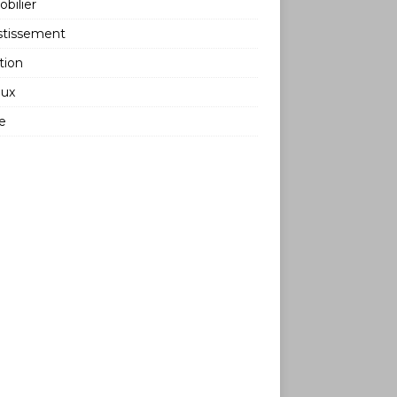
bilier
stissement
tion
aux
e