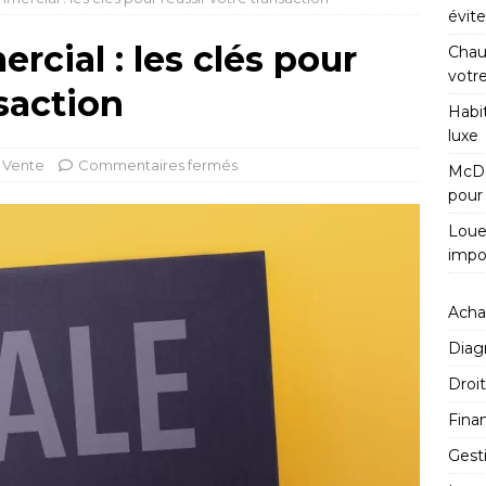
évite
rcial : les clés pour
Chauf
votr
nsaction
Habi
luxe
Vente
Commentaires fermés
McDo
pour 
Louer
impos
Acha
Diag
Droit
Fina
Gest